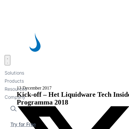
Skip
to
main
content
Open menu
Solutions
Products
13 December 2017
Resources
Kick-off – Het Liquidware Tech Insid
Company
Programma 2018
Search
Try for Free