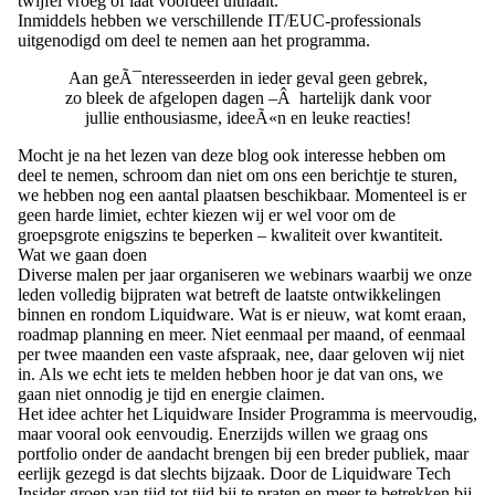
twijfel vroeg of laat voordeel uithaalt.
Inmiddels hebben we verschillende IT/EUC-professionals
uitgenodigd om deel te nemen aan het programma.
Aan geÃ¯nteresseerden in ieder geval geen gebrek,
zo bleek de afgelopen dagen –Â hartelijk dank voor
jullie enthousiasme, ideeÃ«n en leuke reacties!
Mocht je na het lezen van deze blog ook interesse hebben om
deel te nemen, schroom dan niet om ons een berichtje te sturen,
we hebben nog een aantal plaatsen beschikbaar. Momenteel is er
geen harde limiet, echter kiezen wij er wel voor om de
groepsgrote enigszins te beperken – kwaliteit over kwantiteit.
Wat we gaan doen
Diverse malen per jaar organiseren we webinars waarbij we onze
leden volledig bijpraten wat betreft de laatste ontwikkelingen
binnen en rondom Liquidware. Wat is er nieuw, wat komt eraan,
roadmap planning en meer. Niet eenmaal per maand, of eenmaal
per twee maanden een vaste afspraak, nee, daar geloven wij niet
in. Als we echt iets te melden hebben hoor je dat van ons, we
gaan niet onnodig je tijd en energie claimen.
Het idee achter het Liquidware Insider Programma is meervoudig,
maar vooral ook eenvoudig. Enerzijds willen we graag ons
portfolio onder de aandacht brengen bij een breder publiek, maar
eerlijk gezegd is dat slechts bijzaak. Door de Liquidware Tech
Insider groep van tijd tot tijd bij te praten en meer te betrekken bij