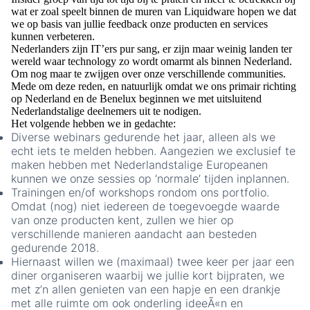
wat er zoal speelt binnen de muren van Liquidware hopen we dat
we op basis van jullie feedback onze producten en services
kunnen verbeteren.
Nederlanders zijn IT’ers pur sang, er zijn maar weinig landen ter
wereld waar technology zo wordt omarmt als binnen Nederland.
Om nog maar te zwijgen over onze verschillende communities.
Mede om deze reden, en natuurlijk omdat we ons primair richting
op Nederland en de Benelux beginnen we met uitsluitend
Nederlandstalige deelnemers uit te nodigen.
Het volgende hebben we in gedachte:
Diverse webinars gedurende het jaar, alleen als we
echt iets te melden hebben. Aangezien we exclusief te
maken hebben met Nederlandstalige Europeanen
kunnen we onze sessies op ‘normale’ tijden inplannen.
Trainingen en/of workshops rondom ons portfolio.
Omdat (nog) niet iedereen de toegevoegde waarde
van onze producten kent, zullen we hier op
verschillende manieren aandacht aan besteden
gedurende 2018.
Hiernaast willen we (maximaal) twee keer per jaar een
diner organiseren waarbij we jullie kort bijpraten, we
met z’n allen genieten van een hapje en een drankje
met alle ruimte om ook onderling ideeÃ«n en